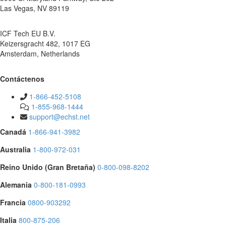
91198 VN ,sageV saL
.V.B UE hceT FCI
GE 7101 ,284 thcargsrezieK
sdnalrehteN ,madretsmA
Contáctenos
1-866-452-5108
1-855-968-1444
support@echst.net
Canadá
1-866-941-3982
Australia
1-800-972-031
Reino Unido (Gran Bretaña)
0-800-098-8202
Alemania
0-800-181-0993
Francia
0800-903292
Italia
800-875-206